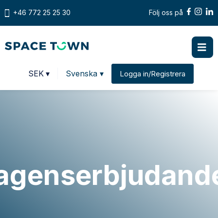
+46 772 25 25 30
Följ oss på
Prices in
SEK
▾
Svenska ▾
Logga in/Registrera
Change country
agenserbjudand