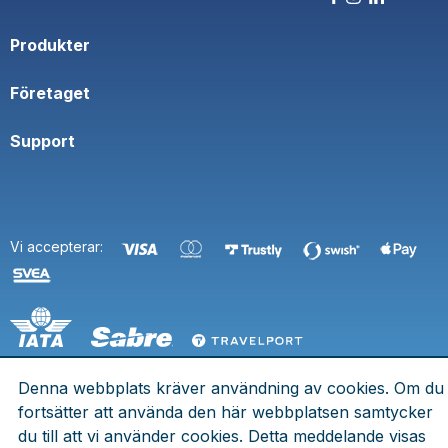
Produkter
Företaget
Support
Vi accepterar:
Denna webbplats kräver användning av cookies. Om du
fortsätter att använda den här webbplatsen samtycker
© 2026 SpaceTown. Alla rättigheter förbehålls.
du till att vi använder cookies. Detta meddelande visas
Eldsbergagränd 7, 125 73 Älvsjö - Org.nummer:969758-2055