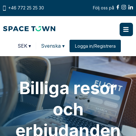
+46 772 25 25 30
Följ oss på
Prices in
SEK
▾
Svenska ▾
Logga in/Registrera
Change country
Billiga resor
och
erbjudanden