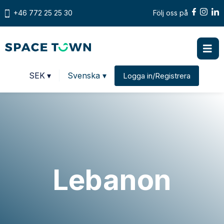
+46 772 25 25 30
Följ oss på
Prices in
SEK
▾
Svenska ▾
Logga in/Registrera
Change country
Lebanon