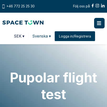
+46 772 25 25 30
Följ oss på
Prices in
SEK
▾
Svenska ▾
Logga in/Registrera
Change country
Pupolar flight
test