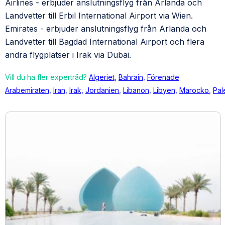
Airlines - erbjuder anslutningsflyg från Arlanda och
Landvetter till Erbil International Airport via Wien.
Emirates - erbjuder anslutningsflyg från Arlanda och
Landvetter till Bagdad International Airport och flera
andra flygplatser i Irak via Dubai.
Vill du ha fler expertråd?
Algeriet
,
Bahrain
,
Förenade
Arabemiraten
,
Iran
,
Irak
,
Jordanien
,
Libanon
,
Libyen
,
Marocko
,
Pal