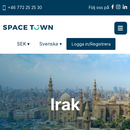
+46 772 25 25 30
Följ oss på
Prices in
SEK
▾
Svenska ▾
Logga in/Registrera
Change country
Irak