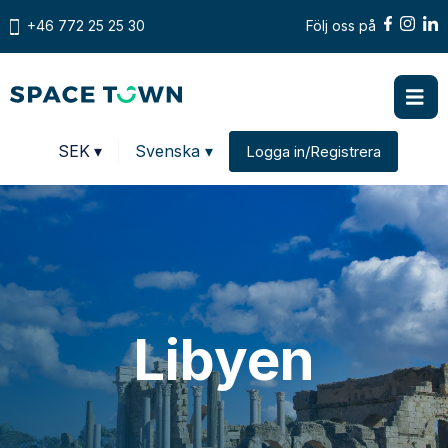
+46 772 25 25 30
Följ oss på
Prices in
SEK
▾
Svenska ▾
Logga in/Registrera
Change country
Libyen