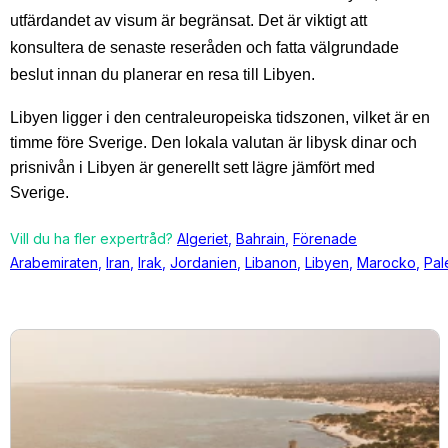
utfärdandet av visum är begränsat. Det är viktigt att
konsultera de senaste reseråden och fatta välgrundade
beslut innan du planerar en resa till Libyen.
Libyen ligger i den centraleuropeiska tidszonen, vilket är en
timme före Sverige. Den lokala valutan är libysk dinar och
prisnivån i Libyen är generellt sett lägre jämfört med
Sverige.
Vill du ha fler expertråd?
Algeriet
,
Bahrain
,
Förenade
Arabemiraten
,
Iran
,
Irak
,
Jordanien
,
Libanon
,
Libyen
,
Marocko
,
Pal